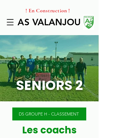
! En Construction !
AS VALANJOU
AS VALANJOU
SENIORS 2
D5 GROUPE H - CLASSEMENT
Les coachs