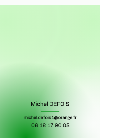
Michel DEFOIS
michel.defois1@orange.fr
06 18 17 90 05