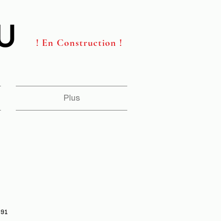
U
U
! En Construction !
Plus
191